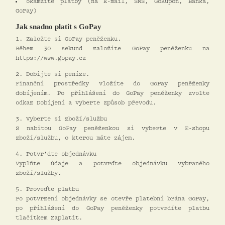
okamžité platby (na E-mail, SMS, GoKupon, Banka,
GoPay)
Jak snadno platit s GoPay
1. Založte si GoPay peněženku.
Během 30 sekund založíte GoPay peněženku na
https://www.gopay.cz
2. Dobijte si peníze.
Finanční prostředky vložíte do GoPay peněženky
dobíjením. Po přihlášení do GoPay peněženky zvolte
odkaz Dobíjení a vyberte způsob převodu.
3. Vyberte si zboží/službu
S nabitou GoPay peněženkou si vyberte v E-shopu
zboží/službu, o kterou máte zájem.
4. Potvr’dte objednávku
Vyplňte údaje a potvrďte objednávku vybraného
zboží/služby.
5. Proveďte platbu
Po potvrzení objednávky se otevře platební brána GoPay,
po přihlášení do GoPay peněženky potvrdíte platbu
tlačítkem Zaplatit.