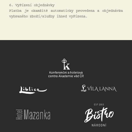
6. Vyřízení objednávky
Platba je okamžitě automaticky provedena a objednávka
vybraného zboží/služby ihned vyřízena.