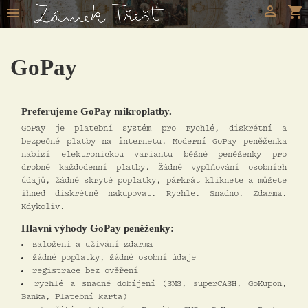

shopping_cart

GoPay
Preferujeme GoPay mikroplatby.
GoPay je platební systém pro rychlé, diskrétní a
bezpečné platby na internetu. Moderní GoPay peněženka
nabízí elektronickou variantu běžné peněženky pro
drobné každodenní platby. Žádné vyplňování osobních
údajů, žádné skryté poplatky, párkrát kliknete a můžete
ihned diskrétně nakupovat. Rychle. Snadno. Zdarma.
Kdykoliv.
Hlavní výhody GoPay peněženky:
založení a užívání zdarma
žádné poplatky, žádné osobní údaje
registrace bez ověření
rychlé a snadné dobíjení (SMS, superCASH, GoKupon,
Banka, Platební karta)