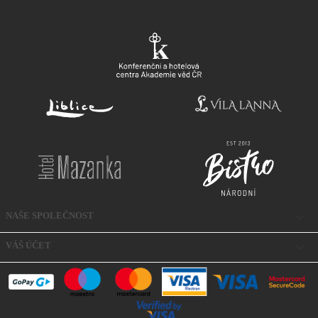

NAŠE SPOLEČNOST

VÁŠ ÚČET