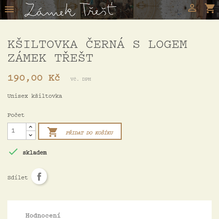

shopping_cart

KŠILTOVKA ČERNÁ S LOGEM
ZÁMEK TŘEŠT
190,00 Kč
Vč. DPH
Unisex kšiltovka
Počet

PŘIDAT DO KOŠÍKU

skladem
Sdílet
Hodnocení